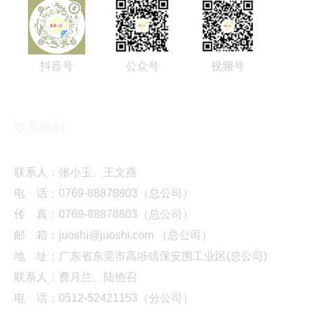
抖音号
公众号
视频号
联系我们
联系人：张小玉、王文燕
电 话：0769-88878803（总公司）
传 真：0769-88878803（总公司）
邮 箱：juoshi@juoshi.com （总公司）
地 址：广东省东莞市高埗镇保安围工业区(总公司)
联系人：费月兰、陆艳召
电 话：0512-52421153（分公司）